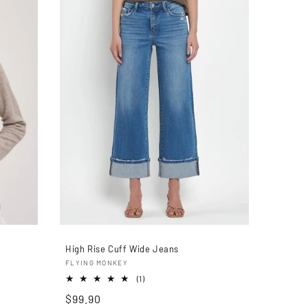
High Rise Cuff Wide Jeans
Proveedor:
FLYING MONKEY
1
(1)
reseñas
Precio
$99.90
totales