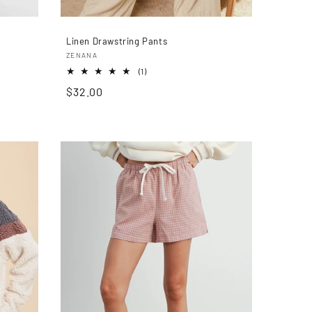
Linen Drawstring Pants
Proveedor:
ZENANA
1
(1)
reseñas
Precio
$32.00
totales
habitual