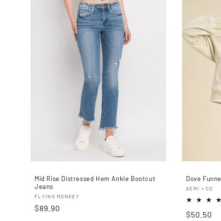
Mid Rise Distressed Hem Ankle Bootcut
Dove Funnel
Jeans
Proveedo
AEMI + CO
Proveedor:
FLYING MONKEY
Precio
$89.90
Precio
$50.50
habitual