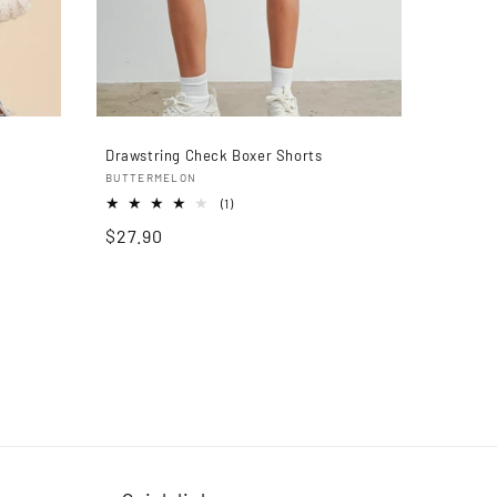
Drawstring Check Boxer Shorts
Proveedor:
BUTTERMELON
1
(1)
reseñas
Precio
$27.90
totales
habitual