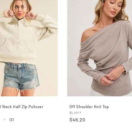
c
c
i
ó
n
:
 Neck Half Zip Pullover
Off Shoulder Knit Top
r:
Proveedor:
BLUIVY
Precio
$46.20
3
(3)
reseñas
habitual
totales