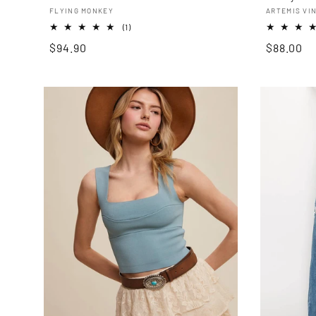
Proveedor:
Proveedo
FLYING MONKEY
ARTEMIS VI
1
(1)
reseñas
Precio
$94.90
Precio
$88.00
totales
habitual
habitual