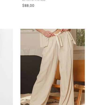
Proveedor:
Precio
$88.00
habitual