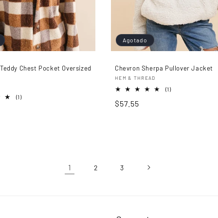
Agotado
Teddy Chest Pocket Oversized
Chevron Sherpa Pullover Jacket
Proveedor:
HEM & THREAD
r:
1
(1)
1
reseñas
(1)
Precio
$57.55
reseñas
totales
totales
habitual
1
2
3