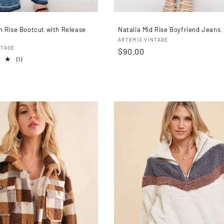
h Rise Bootcut with Release
Natalia Mid Rise Boyfriend Jeans
Proveedor:
ARTEMIS VINTAGE
r:
NTAGE
Precio
$90.00
1
(1)
habitual
reseñas
totales