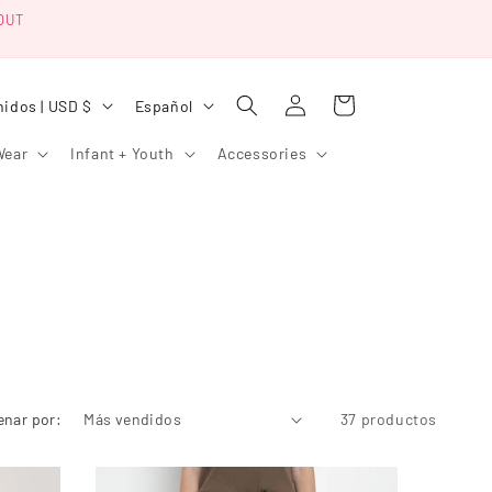
OUT
Iniciar
I
Carrito
Estados Unidos | USD $
Español
sesión
d
Wear
Infant + Youth
Accessories
i
o
m
a
enar por:
37 productos