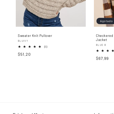
Agotado
Sweater Knit Pullover
Checkered 
Jacket
Proveedor:
BLUIVY
Proveedo
BLUE B
1
(1)
reseñas
Precio
$51.20
totales
Precio
$67.99
habitual
habitual