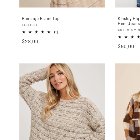
Bandage Brami Top
Kinsley Hig
Hem Jeans
Proveedor:
LISTICLE
Proveedo
ARTEMIS VI
1
(1)
reseñas
Precio
$28.00
totales
Precio
$90.00
habitual
habitual