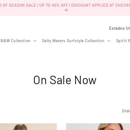
D OF SEASON SALE | UP TO 40% OFF | DISCOUNT APPLIED AT CHECK
P
a
B&W Collection
Salty Waters Surfstyle Collection
Spirit 
í
s
/
r
C
On Sale Now
e
g
o
i
l
ó
Ord
n
e