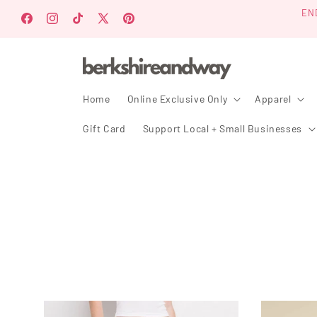
Ir
EN
directamente
Facebook
Instagram
TikTok
X
Pinterest
al contenido
(Twitter)
Home
Online Exclusive Only
Apparel
Gift Card
Support Local + Small Businesses